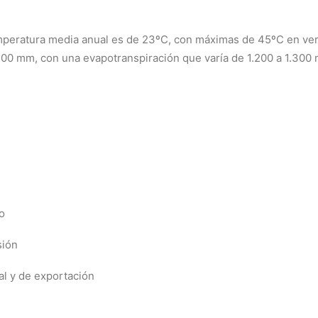
temperatura media anual es de 23ºC, con máximas de 45ºC en ve
.300 mm, con una evapotranspiración que varía de 1.200 a 1.300 
o
sión
al y de exportación