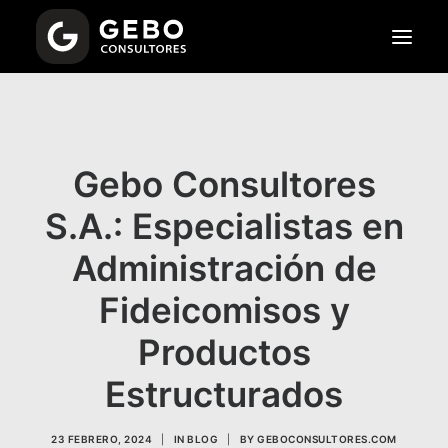
NOSOTROS
SERVICIOS
Gebo Consultores
TIPOS DE FIDEICOMISOS
S.A.: Especialistas en
FAQS
Administración de
Fideicomisos y
CONTRATAR SERVICIOS
Productos
Estructurados
23 FEBRERO, 2024
|
IN
BLOG
|
BY
GEBOCONSULTORES.COM